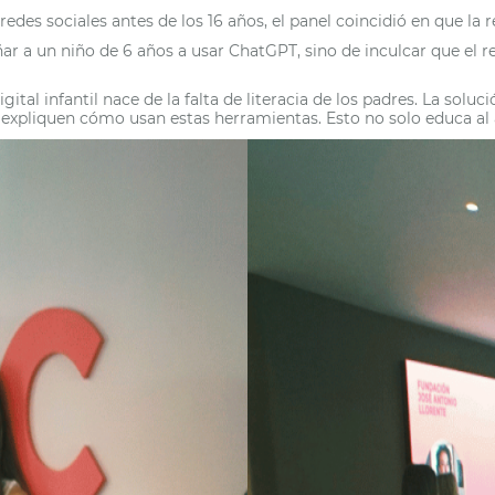
edes sociales antes de los 16 años, el panel coincidió en que la r
ar a un niño de 6 años a usar ChatGPT, sino de inculcar que el r
gital infantil nace de la falta de literacia de los padres. La solu
 expliquen cómo usan estas herramientas. Esto no solo educa al a