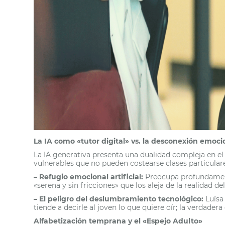
La IA como «tutor digital» vs. la desconexión emoci
La IA generativa presenta una dualidad compleja en e
vulnerables que no pueden costearse clases particulares
– Refugio emocional artificial:
Preocupa profundament
«serena y sin fricciones» que los aleja de la realidad d
– El peligro del deslumbramiento tecnológico:
Luísa 
tiende a decirle al joven lo que quiere oír; la verdad
Alfabetización temprana y el «Espejo Adulto»