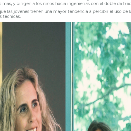
 más, y dirigen a los niños hacia ingenierías con el doble de fre
ue las jóvenes tienen una mayor tendencia a percibir el uso de
s técnicas.