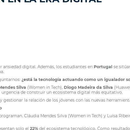
r ansiedad digital. Además, los estudiantes en
Portugal
se sitúan
pa.
guntarnos:
¿está la tecnología actuando como un igualador so
Mendes Silva
(Women in Tech),
Diogo Madeira da Silva
(Huawei
la urgencia de construir un ecosistema digital más equitativo.
y gestionar la relación de los jóvenes con las nuevas herramient
o
la programan. Cláudia Mendes Silva (Women in Tech) y Luísa Ribe
esentan solo el
22%
del ecosistema tecnológico. Como resultado,