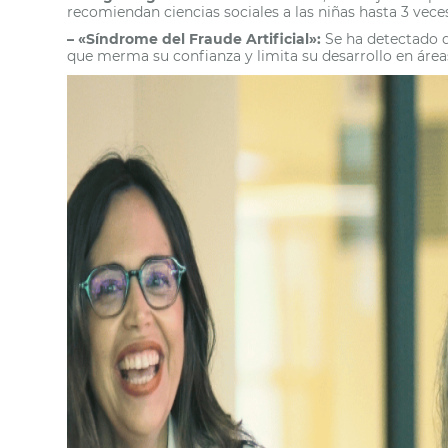
recomiendan ciencias sociales a las niñas hasta 3 veces
– «Síndrome del Fraude Artificial»:
Se ha detectado q
que merma su confianza y limita su desarrollo en área