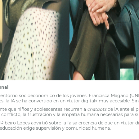
onal
l entorno socioeconómico de los jóvenes. Francisca Magano (UNI
, la IA se ha convertido en un «tutor digital» muy accesible. Sin
e que niños y adolescentes recurran a
chatbots
de IA ante el 
el conflicto, la frustración y la empatía humana necesarias para su
Ribeiro Lopes advirtió sobre la falsa creencia de que un «tutor di
era educación exige supervisión y comunidad humana.