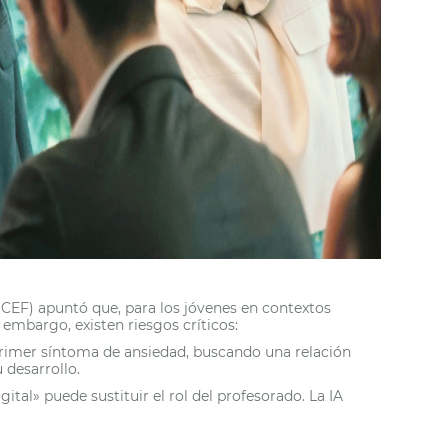
CEF) apuntó que, para los jóvenes en contextos
 embargo, existen riesgos críticos:
primer síntoma de ansiedad, buscando una relación
 desarrollo.
gital» puede sustituir el rol del profesorado. La IA