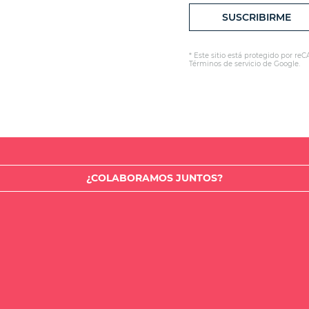
* Este sitio está protegido por re
Términos de servicio de Google
.
¿COLABORAMOS JUNTOS?