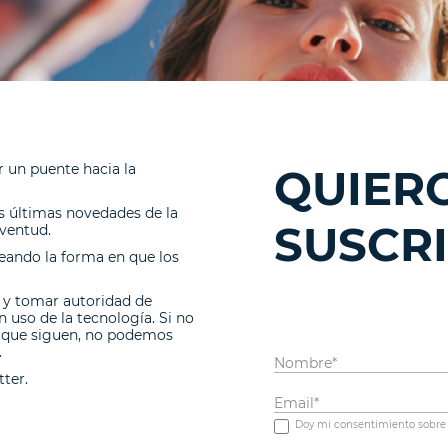
r un puente hacia la
QUIER
as últimas novedades de la
SUSCR
uventud.
deando la forma en que los
 y tomar autoridad de
 uso de la tecnología. Si no
s que siguen, no podemos
Nombre*
.
tter.
Email*
Doy mi consentimiento sobre