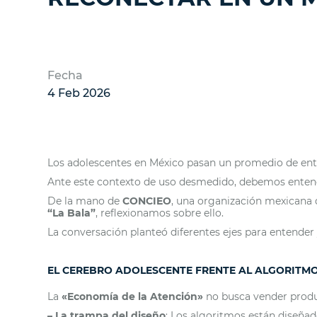
Fecha
4 Feb 2026
Los adolescentes en México pasan un promedio de entre
Ante este contexto de uso desmedido, debemos enten
De la mano de
CONCIEO
, una organización mexicana 
“La Bala”
, reflexionamos sobre ello.
La conversación planteó diferentes ejes para entender 
EL CEREBRO ADOLESCENTE FRENTE AL ALGORITM
La
«Economía de la Atención»
no busca vender produ
– La trampa del diseño
: Los algoritmos están diseñad