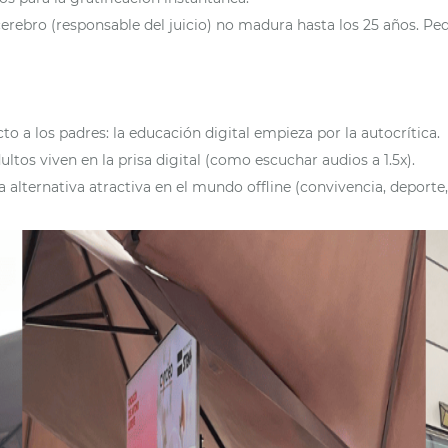
 cerebro (responsable del juicio) no madura hasta los 25 años. Pe
 a los padres: la educación digital empieza por la autocrítica.
ultos viven en la prisa digital (como escuchar audios a 1.5x).
na alternativa atractiva en el mundo offline (convivencia, deporte,