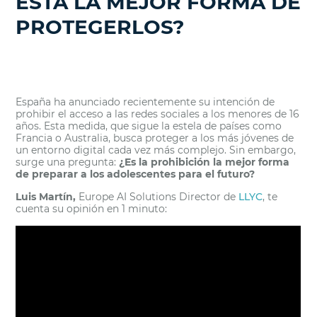
ESTA LA MEJOR FORMA DE
PROTEGERLOS?
España ha anunciado recientemente su intención de
prohibir el acceso a las redes sociales a los menores de 16
años. Esta medida, que sigue la estela de países como
Francia o Australia, busca proteger a los más jóvenes de
un entorno digital cada vez más complejo. Sin embargo,
surge una pregunta:
¿Es la prohibición la mejor forma
de preparar a los adolescentes para el futuro?
Luis Martín,
Europe AI Solutions Director de
LLYC
, te
cuenta su opinión en 1 minuto: