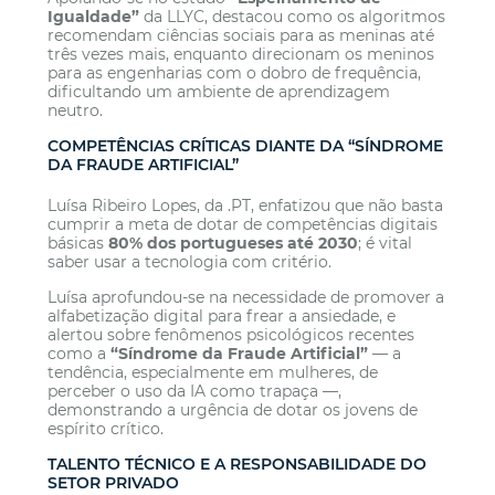
Igualdade”
da LLYC, destacou como os algoritmos
recomendam ciências sociais para as meninas até
três vezes mais, enquanto direcionam os meninos
para as engenharias com o dobro de frequência,
dificultando um ambiente de aprendizagem
neutro.
COMPETÊNCIAS CRÍTICAS DIANTE DA “SÍNDROME
DA FRAUDE ARTIFICIAL”
Luísa Ribeiro Lopes, da .PT, enfatizou que não basta
cumprir a meta de dotar de competências digitais
básicas
80% dos portugueses até 2030
; é vital
saber usar a tecnologia com critério.
Luísa aprofundou-se na necessidade de promover a
alfabetização digital para frear a ansiedade, e
alertou sobre fenômenos psicológicos recentes
como a
“Síndrome da Fraude Artificial”
— a
tendência, especialmente em mulheres, de
perceber o uso da IA como trapaça —,
demonstrando a urgência de dotar os jovens de
espírito crítico.
TALENTO TÉCNICO E A RESPONSABILIDADE DO
SETOR PRIVADO