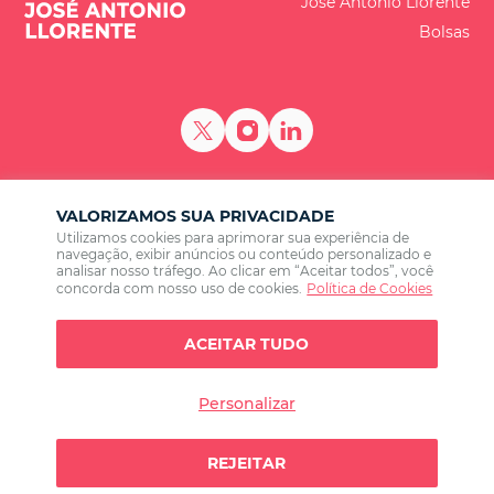
José Antonio Llorente
Bolsas
ES
EN
BR
PT
VALORIZAMOS SUA PRIVACIDADE
Calle de Lagasca 88, planta 3, 28001 Madrid
Utilizamos cookies para aprimorar sua experiência de
+34 915 77 22
navegação, exibir anúncios ou conteúdo personalizado e
analisar nosso tráfego. Ao clicar em “Aceitar todos”, você
concorda com nosso uso de cookies.
Política de Cookies
ACEITAR TUDO
LLYC © 2026 Todos los derechos reservados
Personalizar
Política de Privacidade
Política de cookies
REJEITAR