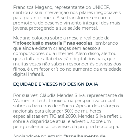
Francisca Magano, representante do UNICEF,
centrou a sua intervenção nos pilares inegociáveis
para garantir que a IA se transforme em uma
promotora do desenvolvimento integral dos mais
jovens, protegendo a sua saúde mental.
Magano colocou sobre a mesa a realidade da
“infoexclusão material” nas escolas
, lembrando
que ainda existem crianças sem acesso a
computadores ou à internet. Além disso, alertou
que a falta de alfabetização digital dos pais, que
muitas vezes não sabem responder às dúvidas dos
filhos, é um fator crítico no aumento da ansiedade
digital infantil.
EQUIDADE E VIESES NO DESIGN DA IA
Por sua vez, Cláudia Mendes Silva, representante da
Women in Tech, trouxe uma perspectiva crucial
sobre as barreiras de gênero. Apesar dos esforços
nacionais para alcançar 30% de mulheres
especialistas em TIC até 2030, Mendes Silva refletiu
sobre a disparidade atual e advertiu sobre um
perigo silencioso: os vieses da própria tecnologia.
Apoiando-se no estudo
“Espelhamento de