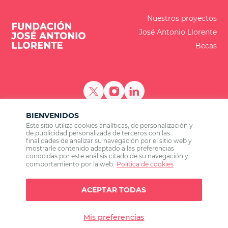
Nuestros proyectos
José Antonio Llorente
Becas
BIENVENIDOS
ES
EN
BR
PT
Este sitio utiliza cookies analíticas, de personalización y
de publicidad personalizada de terceros con las
Calle de Lagasca 88, planta 3, 28001 Madrid
finalidades de analizar su navegación por el sitio web y
+34 915 77 22
mostrarle contenido adaptado a las preferencias
conocidas por este análisis citado de su navegación y
comportamiento por la web.
Política de cookies
ACEPTAR TODAS
LLYC © 2026 Todos los derechos reservados
Mis preferencias
Política de privacidad
Política de cookies