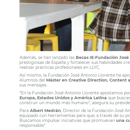
Además, se han lanzado las
Becas IE-Fundación José 
prestigiosas de España y fortalecer sus habilidades crea
realizar prácticas profesionales en LLYC.
Así mismo, la Fundación José Antonio Llorente ha apo
Alumnos del
Máster en Creative Direction, Content
sus mensajes.
”En la Fundación José Antonio Llorente apostamos po
Europa, Estados Unidos y América Latina
que buscan 
construir un mundo más humano”, asegura su presid
Para
Albert Medrán
, Director de la Fundación José 
equipado con herramientas para que, a través de su po
Buscamos impulsar iniciativas que promuevan
una cu
responsable”.