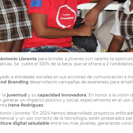
Antonio Llorente
para brindar a jóvenes con talento la oportun
tivas. Se cubre el 100% de la beca, que se ofrece a 2 candidatos 
yado a entidades sociales en sus acciones de comunicación a tr
 and Branding
desarrollaron campañas de awareness para amplifi
r la
juventud
y su
capacidad innovadora
. En honor a la visión
generar un impacto positivo y social, especialmente en el uso d
enta
Irene Rodríguez
.
Antonio Llorente: “En 2024 hemos desarrollado proyectos enfoca
tencial y un uso correcto de la tecnología, estén preparados pa
ltura digital saludable
entre los más jóvenes, generando concie